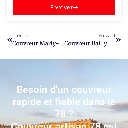
Envoyer
Précédent
Suivant
Couvreur Marly-Le-Roi 78160
Couvreur Bailly 78870
Besoin d'un couvreur
rapide et fiable dans le
78 ?
Couvreur artisan 78 est