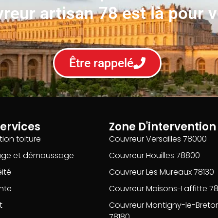
reur artisan 78 est là pour 
Être rappelé
ervices
Zone D'intervention
ion toiture
Couvreur Versailles 78000
age et démoussage
Couvreur Houilles 78800
ité
Couvreur Les Mureaux 78130
nte
Couvreur Maisons-Laffitte 7
t
Couvreur Montigny-le-Breto
78180