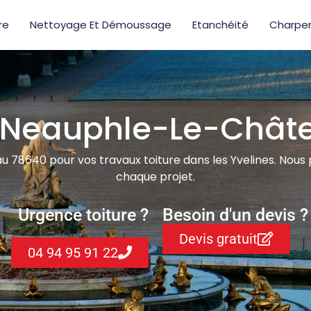
re
Nettoyage Et Démoussage
Etanchéité
Charpe
 Neauphle-Le-Chât
8640 pour vos travaux toiture dans les Yvelines. Nous priv
chaque projet.
Urgence toiture ?
Besoin d'un devis ?
Devis gratuit
04 94 95 91 22