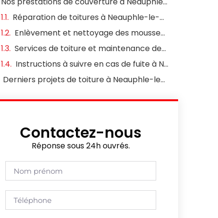
Nos prestations de couverture à Neauphle-le-Château 78640
Réparation de toitures à Neauphle-le-Château
Enlèvement et nettoyage des mousses sur le toit à Neauphle-le-Château
Services de toiture et maintenance des gouttières à Neauphle-le-Château
Instructions à suivre en cas de fuite à Neauphle-le-Château
Derniers projets de toiture à Neauphle-le-Château
Contactez-nous
Réponse sous 24h ouvrés.