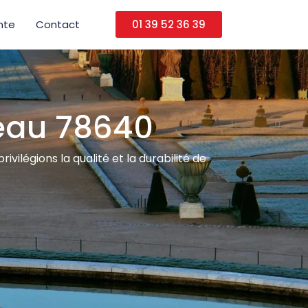
nte
Contact
01 39 52 36 39
eau 78640
ilégions la qualité et la durabilité de