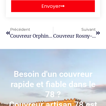
Envoyer
Précédent
Suivant
Couvreur Orphin 78125
Couvreur Rosny-Sur-Seine 78710
Besoin d'un couvreur
rapide et fiable dans le
78 ?
Couvreur artisan 78 est