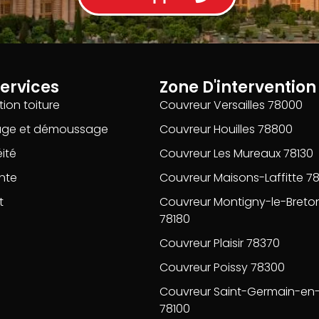
ervices
Zone D'intervention
ion toiture
Couvreur Versailles 78000
age et démoussage
Couvreur Houilles 78800
ité
Couvreur Les Mureaux 78130
nte
Couvreur Maisons-Laffitte 7
t
Couvreur Montigny-le-Breto
78180
Couvreur Plaisir 78370
Couvreur Poissy 78300
Couvreur Saint-Germain-en
78100