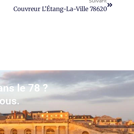
Suivant
Couvreur L’Étang-La-Ville 78620
ans le 78 ?
vous.