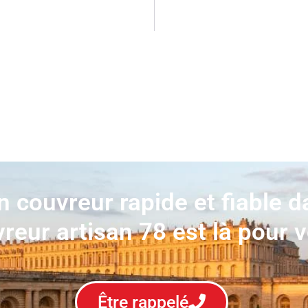
n couvreur rapide et fiable d
reur artisan 78 est là pour 
Être rappelé