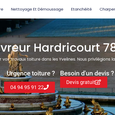
re
Nettoyage Et Démoussage
Etanchéité
Charpe
vreur Hardricourt 7
os travaux toiture dans les Yvelines. Nous privilégions la 
Urgence toiture ?
Besoin d'un devis ?
Devis gratuit
04 94 95 91 22