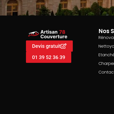
Nos S
Rénovat
Devis gratuit
Nettoy
Etanché
01 39 52 36 39
Charpe
Contac