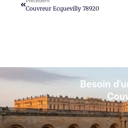
Précédent
Couvreur Ecquevilly 78920
Besoin d'u
Couv