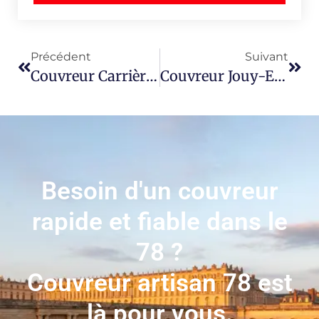
Précédent
Suivant
Couvreur Carrières-Sous-Poissy 78955
Couvreur Jouy-En-Josas 78350
Besoin d'un couvreur
rapide et fiable dans le
78 ?
Couvreur artisan 78 est
là pour vous.